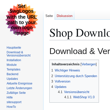
Seite
Diskussion
Shop Downl
Zur
Zur
Hauptseite
Download & Ver
Navigation
Suche
Download &
Versionsübersicht
springen
springen
Installation
Inhaltsverzeichnis
Module
Templates
1
Wichtiger Hinweis
Backend
2
Unterstützung durch Spenden
Updates
3
Vollversion
Aktuelle Ereignisse
4
Updates
Letzte Änderungen
4.1
Versionsübersicht
Zufällige Seite
4.1.1
WebShop V1.0
Hilfe
sitesupport
HowTo