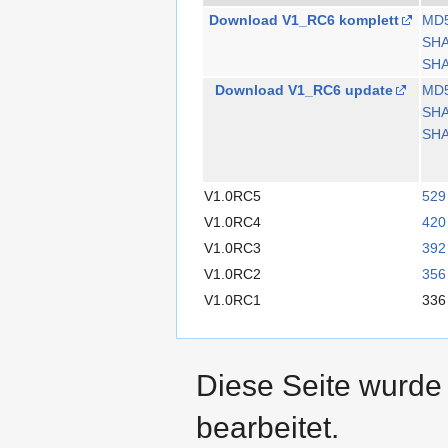
Download V1_RC6 komplett
MD
SH
SHA
Download V1_RC6 update
MD
SH
SHA
V1.0RC5
529
V1.0RC4
420
V1.0RC3
392
V1.0RC2
356
V1.0RC1
336
Diese Seite wurde
bearbeitet.