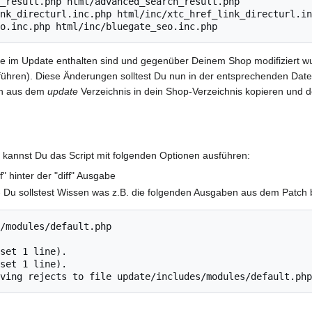
_result.php html/advanced_search_result.php

nk_directurl.inc.php html/inc/xtc_href_link_directurl.in
o.inc.php html/inc/bluegate_seo.inc.php
t die im Update enthalten sind und gegenüber Deinem Shop modifiziert
ühren). Diese Änderungen solltest Du nun in der entsprechenden Date
ien aus dem
update
Verzeichnis in dein Shop-Verzeichnis kopieren und d
 kannst Du das Script mit folgenden Optionen ausführen:
ff" hinter der "diff" Ausgabe
s - Du sollstest Wissen was z.B. die folgenden Ausgaben aus dem Patch
/modules/default.php

set 1 line).

set 1 line).

ving rejects to file update/includes/modules/default.php