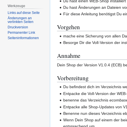
Du hast einen WEB-Shop installiert d
Werkzeuge
Du hast Änderungen an Dateien vo
Links auf diese Seite
Für diese Anleitung benötigst Du e
Änderungen an
verlinkten Seiten
Vorgehen
Druckversion
Permanenter Link
mache eine Sicherung von allen D
Seiten­­informationen
Besorge Dir die Voll-Version der ins
Annahme
Dein Shop der Version V1.0.4 (ECB) be
Vorbereitung
Du befindest dich im Verzeichnis w
Entpacke die Voll-Version der WEB
benenne das Verzeichnis
ecombas
Entpacke alle Shop-Updates von V1.
Benenne nun dieses Verzeichnis e
Wenn Dein Shop auf einem der beid
entsprechend um.