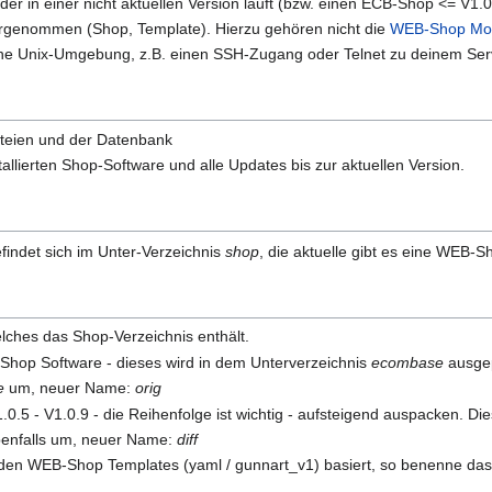
er in einer nicht aktuellen Version läuft (bzw. einen ECB-Shop <= V1.0.8
rgenommen (Shop, Template). Hierzu gehören nicht die
WEB-Shop Mo
ine Unix-Umgebung, z.B. einen SSH-Zugang oder Telnet zu deinem Serve
ateien und der Datenbank
tallierten Shop-Software und alle Updates bis zur aktuellen Version.
findet sich im Unter-Verzeichnis
shop
, die aktuelle gibt es eine WEB-S
elches das Shop-Verzeichnis enthält.
-Shop Software - dieses wird in dem Unterverzeichnis
ecombase
ausge
e
um, neuer Name:
orig
0.5 - V1.0.9 - die Reihenfolge ist wichtig - aufsteigend auspacken. D
benfalls um, neuer Name:
diff
en WEB-Shop Templates (yaml / gunnart_v1) basiert, so benenne das j