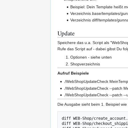
Beispiel: Dein Template heißt
m
Verzeichnis
base/templates/gun
Verzeichnis
diff/templates/gunn
Update
Speichere das u.a. Script als "WebSh
Rufe das Script auf - dabei gibst Du f
Optionen - siehe unten
Shopverzeichnis
Aufruf Beispiele
./WebShopUpdateCheck MeinTemp
./WebShopUpdateCheck --patch M
./WebShopUpdateCheck --patch --
Die Ausgabe sieht beim 1. Beispiel wie 
diff WEB-Shop/create_account.
diff WEB-Shop/checkout_shippi