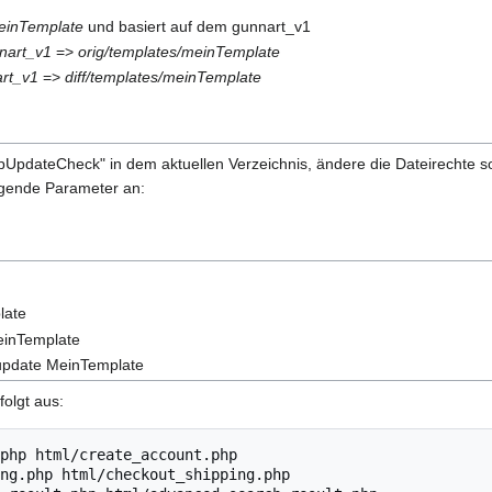
einTemplate
und basiert auf dem gunnart_v1
nart_v1
=>
orig/templates/meinTemplate
art_v1
=>
diff/templates/meinTemplate
opUpdateCheck" in dem aktuellen Verzeichnis, ändere die Dateirecht
olgende Parameter an:
late
einTemplate
update MeinTemplate
folgt aus:
php html/create_account.php

ng.php html/checkout_shipping.php
