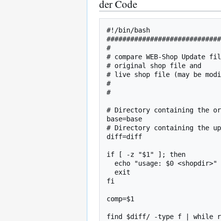
der Code
#!/bin/bash

#############################
#

# compare WEB-Shop Update fil
# original shop file and

# live shop file (may be modi
#

#

# Directory containing the or
base=base

# Directory containing the up
diff=diff

if [ -z "$1" ]; then

  echo "usage: $0 <shopdir>"

  exit

fi

comp=$1

find $diff/ -type f | while r