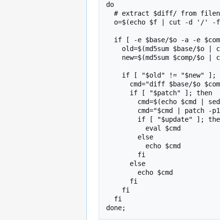
do

  # extract $diff/ from filename

  o=$(echo $f | cut -d '/' -f 2-)

  if [ -e $base/$o -a -e $comp/$o ]; then

    old=$(md5sum $base/$o | cut -d ' ' -f 1)

    new=$(md5sum $comp/$o | cut -d ' ' -f 1)

    if [ "$old" != "$new" ]; then

      cmd="diff $base/$o $comp/$o"

      if [ "$patch" ]; then

        cmd=$(echo $cmd | sed 's/^diff/diff -Naur/')

        cmd="$cmd | patch -p1 $diff/$o"

        if [ "$update" ]; then

          eval $cmd

        else

          echo $cmd

        fi

      else

        echo $cmd

      fi

    fi

  fi
