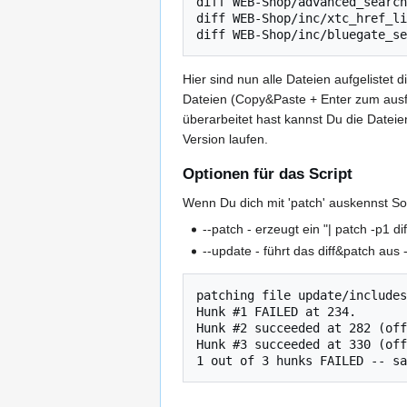
diff WEB-Shop/advanced_search
diff WEB-Shop/inc/xtc_href_li
diff WEB-Shop/inc/bluegate_se
Hier sind nun alle Dateien aufgeliste
Dateien (Copy&Paste + Enter zum ausf
überarbeitet hast kannst Du die Date
Version laufen.
Optionen für das Script
Wenn Du dich mit 'patch' auskennst So
--patch - erzeugt ein "| patch -p1 di
--update - führt das diff&patch au
patching file update/includes
Hunk #1 FAILED at 234.

Hunk #2 succeeded at 282 (off
Hunk #3 succeeded at 330 (off
1 out of 3 hunks FAILED -- sa