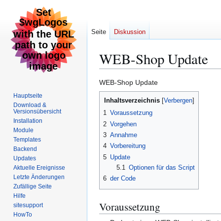
Seite
Diskussion
WEB-Shop Update
Zur
Zur
WEB-Shop Update
Navigation
Suche
Hauptseite
Inhaltsverzeichnis
springen
springen
Download &
Versionsübersicht
1
Voraussetzung
Installation
2
Vorgehen
Module
3
Annahme
Templates
4
Vorbereitung
Backend
5
Update
Updates
5.1
Optionen für das Script
Aktuelle Ereignisse
Letzte Änderungen
6
der Code
Zufällige Seite
Hilfe
Voraussetzung
sitesupport
HowTo