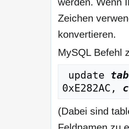
werden. Wenn Ih
Zeichen verwen
konvertieren.
MySQL Befehl z
 update 
tab
0xE282AC, 
c
(Dabei sind tab
Feldnamen zu e