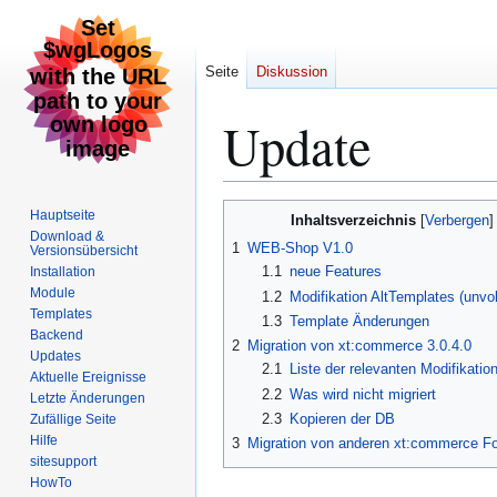
Seite
Diskussion
Update
Zur
Zur
Hauptseite
Inhaltsverzeichnis
Navigation
Suche
Download &
1
WEB-Shop V1.0
Versionsübersicht
springen
springen
1.1
neue Features
Installation
Module
1.2
Modifikation AltTemplates (unvol
Templates
1.3
Template Änderungen
Backend
2
Migration von xt:commerce 3.0.4.0
Updates
2.1
Liste der relevanten Modifikatio
Aktuelle Ereignisse
2.2
Was wird nicht migriert
Letzte Änderungen
2.3
Kopieren der DB
Zufällige Seite
Hilfe
3
Migration von anderen xt:commerce F
sitesupport
HowTo