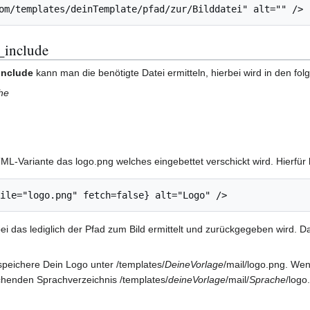
om/templates/deinTemplate/pfad/zur/Bilddatei" alt="" />
_include
include
kann man die benötigte Datei ermitteln, hierbei wird in den fo
he
ML-Variante das logo.png welches eingebettet verschickt wird. Hierfür b
i das lediglich der Pfad zum Bild ermittelt und zurückgegeben wird. Da h
peichere Dein Logo unter /templates/
DeineVorlage
/mail/logo.png. We
echenden Sprachverzeichnis /templates/
deineVorlage
/mail/
Sprache
/logo