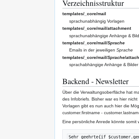
Verzeichnisstruktur
templates/_core/mail
sprachunabhängig Vorlagen
templates/_core/mail/attachment
sprachunabhängige Anhänge & Bil
templates/_core/mail/
Sprache
Emails in der jeweiligen
Sprache
templates/_core/mail/
Sprache
/attac
sprachabhängige Anhänge & Bilder
Backend - Newsletter
Über die Verwaltungsoberfläche hat ma
des Infobriefs. Bisher war es hier nich
Vorlagen gibt es nun auch hier die Mög
customer.firstname - customer.lastnam
Eine persönliche Anrede könnte somit w
Sehr geehrte{if $customer.ge