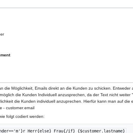
der
hment
n die Möglichkeit, Emails direkt an die Kunden zu schicken. Entwede
t möglich die Kunden Individuell anzusprechen, da der Text nicht weite
lichkeit die Kunden individuell anzuprechen. Hierfür kann man auf die
e - customer.email
ie folgt codiert werden:
nder=='m'}r Herr{else} Frau{/if} {$customer.lastname}