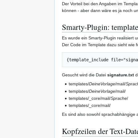
Der Vorteil bei den Angaben im Templ
können - aber dann wäre es ja noch u
Smarty-Plugin: templat
Es wurde ein Smarty-Plugin realisiert 
Der Code im Template dazu sieht wie fo
Gesucht wird die Datei
signature.txt
d
templates/
DeineVorlage
/mail/
Sprac
templates/
DeineVorlage
/mail/
templates/_core/mail/
Sprache
/
templates/_core/mail/
Es sind also sowohl sprachabhängige 
Kopfzeilen der Text-Dat