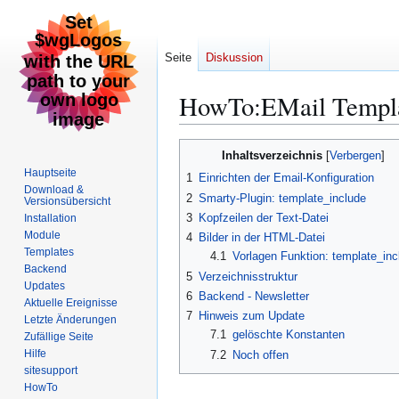
Seite
Diskussion
HowTo:EMail Templ
Zur
Zur
Inhaltsverzeichnis
Navigation
Suche
Hauptseite
1
Einrichten der Email-Konfiguration
springen
springen
Download &
2
Smarty-Plugin: template_include
Versionsübersicht
3
Kopfzeilen der Text-Datei
Installation
Module
4
Bilder in der HTML-Datei
Templates
4.1
Vorlagen Funktion: template_inc
Backend
5
Verzeichnisstruktur
Updates
6
Backend - Newsletter
Aktuelle Ereignisse
7
Hinweis zum Update
Letzte Änderungen
7.1
gelöschte Konstanten
Zufällige Seite
Hilfe
7.2
Noch offen
sitesupport
HowTo