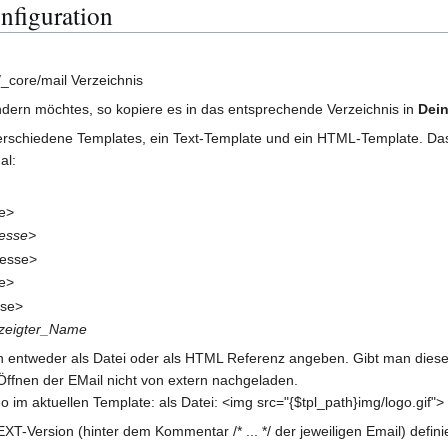
nfiguration
_core/mail Verzeichnis
dern möchtes, so kopiere es in das entsprechende Verzeichnis in
Dei
verschiedene Templates, ein Text-Template und ein HTML-Template. Das
al:
e>
resse>
resse>
e>
sse>
zeigter_Name
ntweder als Datei oder als HTML Referenz angeben. Gibt man diese als
 Öffnen der EMail nicht von extern nachgeladen.
m aktuellen Template: als Datei: <img src="{$tpl_path}img/logo.gif"> a
-Version (hinter dem Kommentar /* ... */ der jeweiligen Email) definie