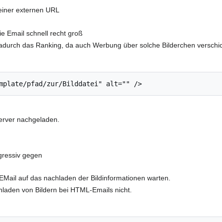
einer externen URL
ie Email schnell recht groß
durch das Ranking, da auch Werbung über solche Bilderchen verschick
mplate/pfad/zur/Bilddatei" alt="" />
erver nachgeladen.
gressiv gegen
EMail auf das nachladen der Bildinformationen warten.
laden von Bildern bei HTML-Emails nicht.