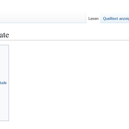
Lesen
Quelltext anze
ate
lude