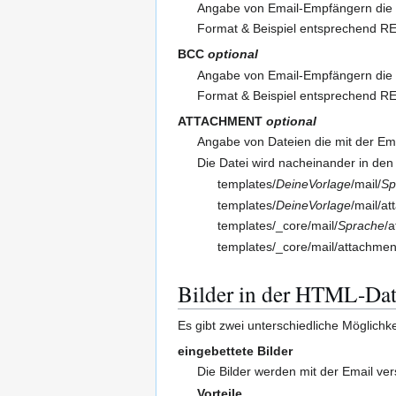
Angabe von Email-Empfängern die d
Format & Beispiel entsprechend R
BCC
optional
Angabe von Email-Empfängern die di
Format & Beispiel entsprechend R
ATTACHMENT
optional
Angabe von Dateien die mit der Ema
Die Datei wird nacheinander in den
templates/
DeineVorlage
/mail/
Sp
templates/
DeineVorlage
/mail/a
templates/_core/mail/
Sprache
/
templates/_core/mail/attachmen
Bilder in der HTML-Dat
Es gibt zwei unterschiedliche Möglichke
eingebettete Bilder
Die Bilder werden mit der Email ve
Vorteile