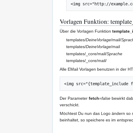
<img src="http://example.c
Vorlagen Funktion: template
Über die Vorlagen Funktion
template_
templates/
DeineVorlage
/mail/
Sprac
templates/
DeineVorlage
/mail
templates/_core/mail/
Sprache
templates/_core/mail/
Alle EMail Vorlagen benutzen in der HT
Der Parameter
fetch
=
false
bewirkt dabe
verschickt.
Möchtest Du nun das Logo ändern so s
beinhaltet, so speichere es im entspr