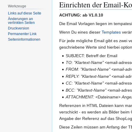
Einrichten der Email-Ko
Werkzeuge
Links auf diese Seite
ACHTUNG: ab V1.0.10
Änderungen an
verlinkten Seiten
Die Email Vorlagen liegen im tempates/
Druckversion
Wenn Du eines dieser
Templates
verän
Permanenter Link
Seiten­­informationen
Für jede mögliche Email gibt es zwei 
geschriebene Werte sind hierbei option
SUBJECT: Betreff der Email
TO:
"Klartext-Name"
<email-adress
FROM:
"Klartext-Name"
<email-ad
REPLY:
"Klartext-Name"
<email-ad
CC:
"Klartext-Name"
<email-adress
BCC:
"Klartext-Name"
<email-adre
ATTACHMENT:
<Dateiname>
Ange
Referenzen in HTML Dateien kann man e
verschickt - es werden als Bilder beim
Angabe der Referenz auf das ShopLogo i
Diese Zeilen müssen am Anfang der TEXT